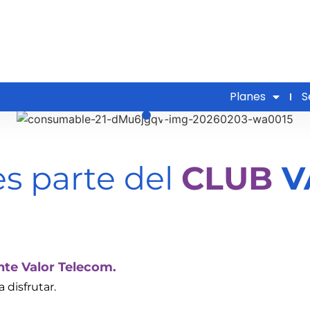
Planes
S
es parte del
CLUB
V
ente Valor Telecom.
 disfrutar.