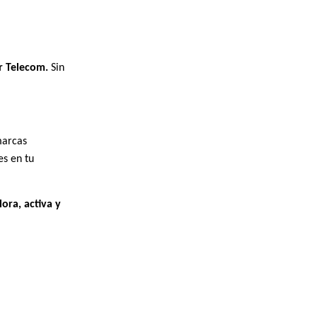
or Telecom.
Sin
marcas
es en tu
lora, activa y