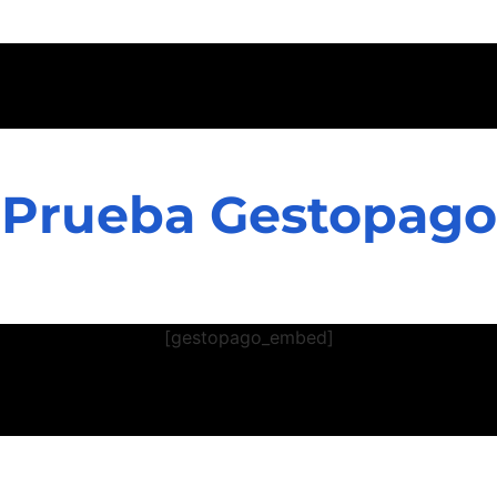
Prueba Gestopago
[gestopago_embed]