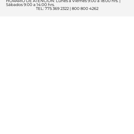
HORARIO DE ATENCIÓN: Lunes a Viernes 9:00 a 18:00 hrs. |
Sábados 9:00 a 14:00 hrs.
TEL: 775 369 2322 | 800 800 4262