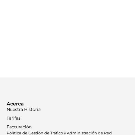
Recarga desde tu cel,
consulta saldo y compra
paquetes.
Métodos de pago
Acerca
Nuestra Historia
Tarifas
Facturación
Política de Gestión de Tráfico y Administración de Red