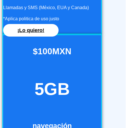
Llamadas y SMS (México, EUA y Canada)
*Aplica politica de uso justo
¡Lo quiero!
$100MXN
5GB
navegación