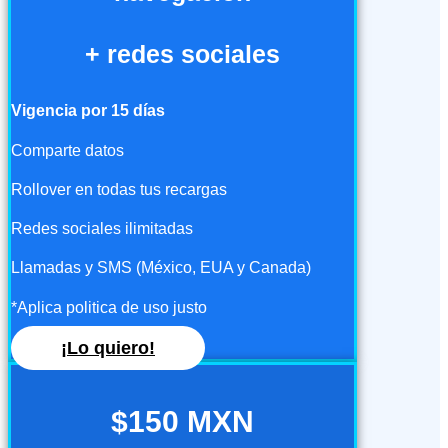
+ redes sociales
Vigencia por 15 días
Comparte datos
Rollover en todas tus recargas
Redes sociales ilimitadas
Llamadas y SMS (México, EUA y Canada)
*Aplica politica de uso justo
¡Lo quiero!
$150 MXN