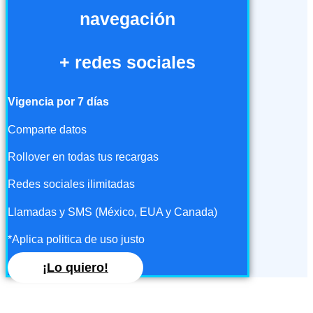
navegación
+ redes sociales
Vigencia por 7 días
Comparte datos
Rollover en todas tus recargas
Redes sociales ilimitadas
Llamadas y SMS (México, EUA y Canada)
*Aplica politica de uso justo
¡Lo quiero!
Recarga desde tu cel, consulta